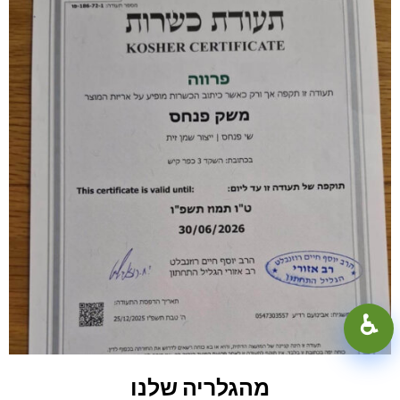
100%
+
−
♿︎
קונטרסט גבוה
מצב כהה
גווני אפור
מהגלריה שלנו