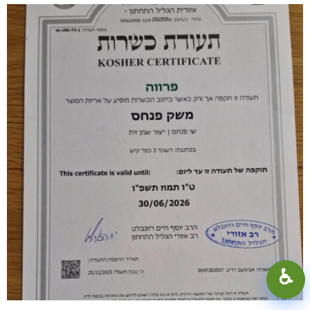
100%
+
−
♿︎
קונטרסט גבוה
מצב כהה
גווני אפור