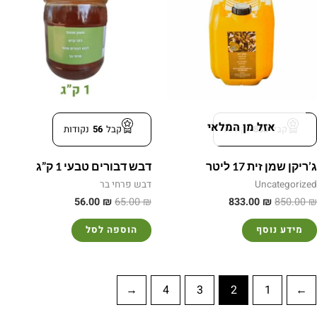
אזל מן המלאי
קבל
833
נקודות
קבל
56
נקודות
ג’ריקן שמן זית 17 ליטר
דבש דבורים טבעי 1 ק”ג
Uncategorized
דבש פרחי בר
56.00
₪
65.00
₪
833.00
₪
850.00
₪
מידע נוסף
הוספה לסל
←
4
3
2
1
→