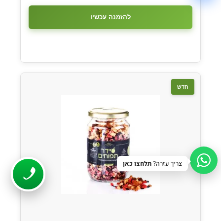
גווני אפור
להזמנה עכשיו
הדגשת קישורים
קו תחתון לקישורים
פונט קריא
הפחתת תנועה
חדש
איפוס
סגור
צריך עזרה?
תלחצו כאן