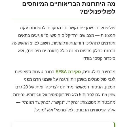
מה היתרונות הבריאותיים המיוחסים
לפוליפנולים?
פוליפנולים בשמן זית נקשרים במחקרים להפחתת עקה
חמצונית — מצב שבו “רדיקלים חופשיים” פוגעים בתאים
ותורמים לתהליכי הזדקנות ודלקתיות. חשוב לציין: ההשפעה
נבחנת כחלק מדפוס תזונה כולל (תזונה ים-תיכונית), ולא
כ”כדור קסם” בודד.
מבחינה רגולטורית,
סקירת EFSA
בחנה טענות ספציפיות
לגבי פוליפנולים בשמן זית והגנה על שומני הדם מפני
חמצון. הניסוח המאושר מתייחס לצריכה יומית של 20 גרם
שמן זית עם לפחות 5 מ”ג הידרוקסיטירוזול ונגזרותיו. זהירות
מהבטחות מפוצצות: “נחקר”, “נקשר”, “בהקשר תזונתי” —
אלה הניסוחים הנכונים. לא “מרפא” ולא “מונע”.