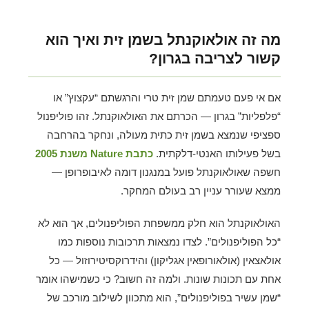
מה זה אולאוקנתל בשמן זית ואיך הוא
קשור לצריבה בגרון?
אם אי פעם טעמתם שמן זית טרי והרגשתם “עקצוץ” או
“פלפליות” בגרון — הכרתם את האולאוקנתל. זהו פוליפנול
ספציפי שנמצא בשמן זית כתית מעולה, ונחקר בהרחבה
בשל פעילותו האנטי-דלקתית.
כתבת Nature משנת 2005
חשפה שאולאוקנתל פועל במנגנון דומה לאיבופרופן —
ממצא שעורר עניין רב בעולם המחקר.
האולאוקנתל הוא חלק ממשפחת הפוליפנולים, אך הוא לא
“כל הפוליפנולים”. לצדו נמצאות תרכובות נוספות כמו
אולאצאין (אולאורופאין אגליקון) והידרוקסיטירוזול — כל
אחת עם תכונות שונות. ולמה זה חשוב? כי כשמישהו אומר
“שמן עשיר בפוליפנולים”, הוא מתכוון לשילוב מורכב של