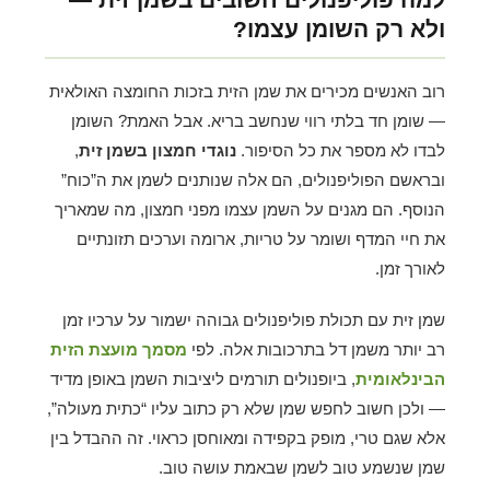
ולא רק השומן עצמו?
רוב האנשים מכירים את שמן הזית בזכות החומצה האולאית
— שומן חד בלתי רווי שנחשב בריא. אבל האמת? השומן
לבדו לא מספר את כל הסיפור.
נוגדי חמצון בשמן זית
,
ובראשם הפוליפנולים, הם אלה שנותנים לשמן את ה”כוח”
הנוסף. הם מגנים על השמן עצמו מפני חמצון, מה שמאריך
את חיי המדף ושומר על טריות, ארומה וערכים תזונתיים
לאורך זמן.
שמן זית עם תכולת פוליפנולים גבוהה ישמור על ערכיו זמן
רב יותר משמן דל בתרכובות אלה. לפי
מסמך מועצת הזית
הבינלאומית
, ביופנולים תורמים ליציבות השמן באופן מדיד
— ולכן חשוב לחפש שמן שלא רק כתוב עליו “כתית מעולה”,
אלא שגם טרי, מופק בקפידה ומאוחסן כראוי. זה ההבדל בין
שמן שנשמע טוב לשמן שבאמת עושה טוב.