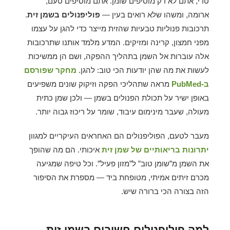
טרי, אתם לא רק מוסיפים שומן. אתם מוסיפים טעם,
ארומה, ומשהו שלא רואים בעין —
פוליפנולים בשמן זית
.
תרכובות פנוליות טבעיות שהזית מייצר כדי להגן על עצמו
מפני חמצון, קרינה ומזיקים. המדע מלמד אותנו שתרכובות
אלה עוברות אל השמן בתהליך ההפקה, ושם הן ממשיכות
לעשות את מה שהן יודעות הכי טוב: להגן.
מחקר שפורסם
ב-PubMed
מראה שתהליכי הפקה וזיקוק שונים משפיעים
באופן ישיר על תכולת הפנולים בשמן — ולכן שמן כתית
מעולה, שעבר מינימום עיבוד, שומר על ריכוז גבוה יותר.
מעבר לטעם, הפוליפנולים הם האחראים העיקריים למגוון
יתרונות בריאותיים של שמן זית
איכותי. הם מה שהופך
את השמן מ”שומן טוב” ל”מזון פעיל”. וכל טיפה שמגיעה
מכרם זיתים אמיתי, מטופחת ביד — מספרת את הסיפור
הזה בצורה הכי ברורה שיש.
למה פוליפנולים חשובים בשמן זית —