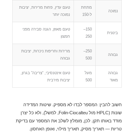
מתחת
טעם עדין, פחות מרירות, יציבות
נמוכה
ל-150
נמוכה יותר
150–
טעם מאוזן, הגנה סבירה מפני
בינונית
250
חמצון
250–
מרירות וחריפות ניכרות, יציבות
גבוהה
500
גבוהה
גבוהה
מעל
טעם אינטנסיבי, “צריבה” בגרון,
מאוד
500
יציבות מירבית
חשוב להבין: המספר לבדו לא מספיק. שיטות המדידה
שונות (HPLC מול Folin-Ciocalteu, למשל), ולא כל יצרן
מודד באותו תקן. לכן, מומלץ לשלב את המספר עם בדיקת
טריות — תאריך מסיק, תאריך מילוי, ואופן האחסון.