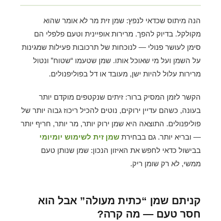
הנה מיתוס שכדאי לנפץ: שמן זית מר לא אומר שהוא
מקולקל. בדיוק להפך. מרירות אופיינית וטעם פלפלי הם
סימן לעושר פנולי — לנוכחות של תרכובות פעילות שמגינות
על השמן ועל מי שאוכל אותו. שמן שטעמו “שטוח” ונטול
מרירות עלול להיות ישן, מעובד או דל בפוליפנולים.
הקשר לזמן המסיק ברור: זיתים שנקטפים מוקדם יותר
בעונה, כשהם עדיין ירוקים, נוטים להכיל ריכוז גבוה יותר של
פוליפנולים. התוצאה היא שמן ירוק יותר, מר יותר, חריף יותר
— ובריא יותר. גם בבחירת
שמן זית לשימוש יומיומי
בבישול כדאי לחפש את האיזון הנכון: שמן שנותן טעם
ממשי, לא רק שומן ריק.
קניתם שמן “כתית מעולה” אבל הוא
חסר טעם — מה קרה?