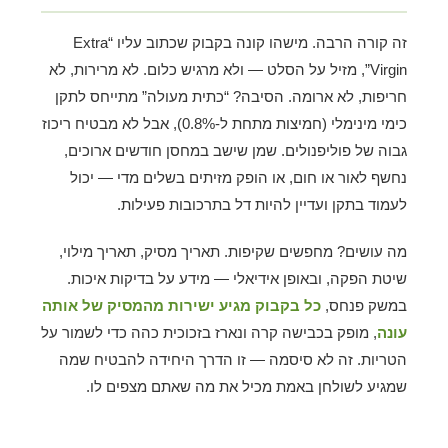
זה קורה הרבה. מישהו קונה בקבוק שכתוב עליו “Extra
Virgin”, מזיל על הסלט — ולא מרגיש כלום. לא מרירות, לא
חריפות, לא ארומה. הסיבה? “כתית מעולה” מתייחס לתקן
כימי מינימלי (חמיצות מתחת ל-0.8%), אבל לא מבטיח ריכוז
גבוה של פוליפנולים. שמן שישב במחסן חודשים ארוכים,
נחשף לאור או חום, או הופק מזיתים בשלים מדי — יכול
לעמוד בתקן ועדיין להיות דל בתרכובות פעילות.
מה עושים? מחפשים שקיפות. תאריך מסיק, תאריך מילוי,
שיטת הפקה, ובאופן אידיאלי — מידע על בדיקות איכות.
במשק פנחס,
כל בקבוק מגיע ישירות מהמסיק של אותה
עונה
, מופק בכבישה קרה ונארז בזכוכית כהה כדי לשמור על
הטריות. זה לא סיסמה — זו הדרך היחידה להבטיח שמה
שמגיע לשולחן באמת מכיל את מה שאתם מצפים לו.