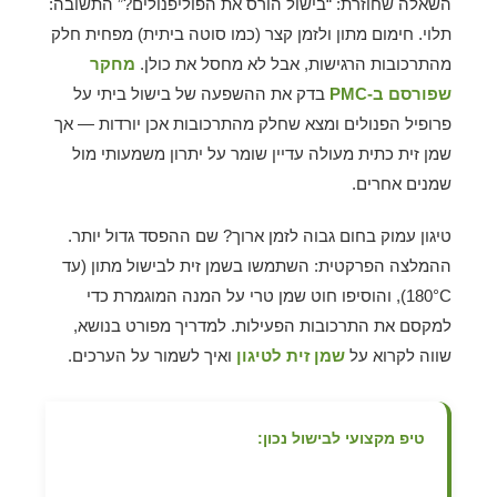
השאלה שחוזרת: “בישול הורס את הפוליפנולים?” התשובה:
תלוי. חימום מתון ולזמן קצר (כמו סוטה ביתית) מפחית חלק
מהתרכובות הרגישות, אבל לא מחסל את כולן.
מחקר
שפורסם ב-PMC
בדק את ההשפעה של בישול ביתי על
פרופיל הפנולים ומצא שחלק מהתרכובות אכן יורדות — אך
שמן זית כתית מעולה עדיין שומר על יתרון משמעותי מול
שמנים אחרים.
טיגון עמוק בחום גבוה לזמן ארוך? שם ההפסד גדול יותר.
ההמלצה הפרקטית: השתמשו בשמן זית לבישול מתון (עד
180°C), והוסיפו חוט שמן טרי על המנה המוגמרת כדי
למקסם את התרכובות הפעילות. למדריך מפורט בנושא,
שווה לקרוא על
שמן זית לטיגון
ואיך לשמור על הערכים.
טיפ מקצועי לבישול נכון: