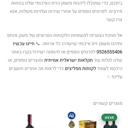
ביתכם, כדי שתוכלו ליהנות משמן הזית האיכותי שלנו בנוחות
מירבית. לפרטים נוספים על אזורי שירות ועלויות משלוח, אנא
צרו קשר.
אל תחכו! הצטרפו למשפחת הלקוחות המרוצים של משק פנחס
ותיהנו משמן זית איכותי שישדרג כל ארוחה. 📞
חייגו עכשיו
0526555406
לפרטים נוספים או להזמנה ישירה! בקרו באתר
שלנו לגלות עוד
חקלאות ישראלית אמיתית
ומוצרים נוספים, או
היכנסו לעמוד
לקוחות ממליצים
כדי לראות מה אחרים חושבים
עלינו! ✨
מוצרים קשורים
המחיר
המחיר
מבצע
מבצע
המקורי
הנוכחי
היה:
הוא: