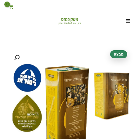
ילוג
ליטר
תוכן
שמן
זית
(מנזלינו)
|
כמות
המחיר
המחיר
ללקוחות
מבצע
של
חוזרים
המקורי
הנוכחי
7
ליטר
היה:
הוא:
שמן
420.00 ₪.
490.00 ₪.
זית
(מנזלינו)
|
ללקוחות
חוזרים