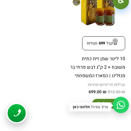
♿︎
699.00 ₪.
812.00 ₪.
קונטרסט גבוה
מצב כהה
גווני אפור
הדגשת קישורים
קו תחתון לקישורים
קבל
699
נקודות
פונט קריא
10 ליטר שמן זית כתית
הפחתת תנועה
משובח + 2 ק”ג דבש פרחי בר
איפוס
סגור
מנזלינו | המארז המשפחתי
חבילות פרימיום חגיגיות
699.00
₪
812.00
₪
הוספה לסל
צריך עזרה?
תלחצו כאן