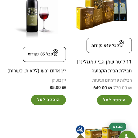
649.00 ₪.
770.00 ₪.
קבל
649
נקודות
קבל
85
נקודות
11 ליטר שמן הבית מנזלינו |
יין אדום יבש (ללא ת. כשרות)
חבילת הבית הקבועה
יין בוטיק
חבילות פרימיום חגיגיות
85.00
₪
649.00
₪
770.00
₪
הוספה לסל
הוספה לסל
המחיר
המחיר
מבצע
מבצע
המקורי
הנוכחי
100%
+
−
היה:
הוא: