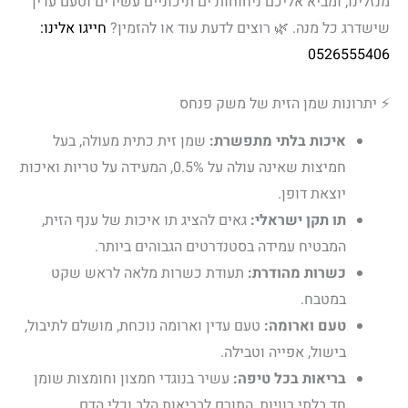
מנזלינו, ומביא אליכם ניחוחות ים תיכוניים עשירים וטעם עדין
שישדרג כל מנה. 🌿 רוצים לדעת עוד או להזמין?
חייגו אלינו:
0526555406
⚡ יתרונות שמן הזית של משק פנחס
איכות בלתי מתפשרת:
שמן זית כתית מעולה, בעל
חמיצות שאינה עולה על 0.5%, המעידה על טריות ואיכות
יוצאת דופן.
תו תקן ישראלי:
גאים להציג תו איכות של ענף הזית,
המבטיח עמידה בסטנדרטים הגבוהים ביותר.
כשרות מהודרת:
תעודת כשרות מלאה לראש שקט
במטבח.
טעם וארומה:
טעם עדין וארומה נוכחת, מושלם לתיבול,
בישול, אפייה וטבילה.
בריאות בכל טיפה:
עשיר בנוגדי חמצון וחומצות שומן
חד בלתי רוויות, התורם לבריאות הלב וכלי הדם.