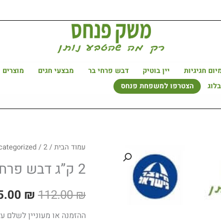
היה:
הוא:
105.00 ₪.
112.00 ₪.
יום חגיגיות
יין בוטיק
דבש פרחי בר
מבצעי חגים
מוצרים 
לוג
הצטרפו למשפחת פנחס
עמוד הבית
/
/ 2 ק”ג דבש פרחי בר
המחיר
categorized
2 ק”ג דבש פרחי בר
המקורי
היה:
5.00
₪
112.00
₪
112.00 ₪.
ההזמנה או מעוניין לשלם על ידי בי