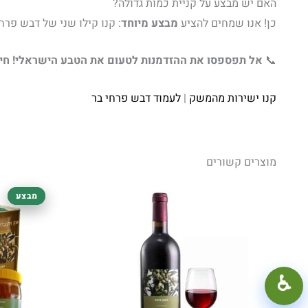
האם יש מבצע על קניית כמות גדולה?
כן! אנו שמחים להציע
מבצע מיוחד
: קנו קילו שני של דבש פרחי בר ב-35 ש”ח בלבד, בנוסף למחיר המיוחד של 95 ש”ח על הקילו הראשון. זו ההזדמנות שלכם להצט
📞
אל תפספסו את ההזדמנות לטעום את הטבע הישראלי! חיי
קנו ישירות מהמשק
|
לעמוד דבש פרחי בר
מוצרים קשורים
מבצע
מבצע
100%
+
−
♿︎
קונטרסט גבוה
מצב כהה