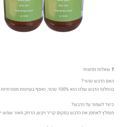
❓ שאלות נפוצות
האם הדבש טהור?
בהחלט! הדבש שלנו הוא 100% טהור, נאסף בשיטות מסורתיות ובקפידה רבה, ללא כל תוספות או חומרים מלאכותיים. הטעם והאיכות מדברים בעד עצמם.
כיצד לשמור על הדבש?
מומלץ לאחסן את הדבש במקום קריר ויבש, הרחק מאור שמש ישיר. 