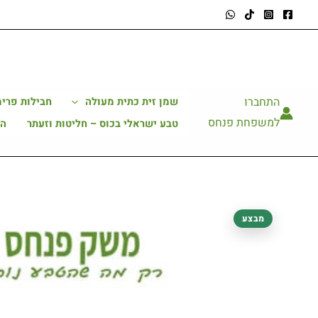
ילוג
תוכן
התחברו
שמן זית כתית מעולה
חבילות פרימ
למשפחת פנחס
טבע ישראלי בכוס – חליטות וזעתר
הב
כמות
מבצע
של
2
ק"ג
דבש
פרחי