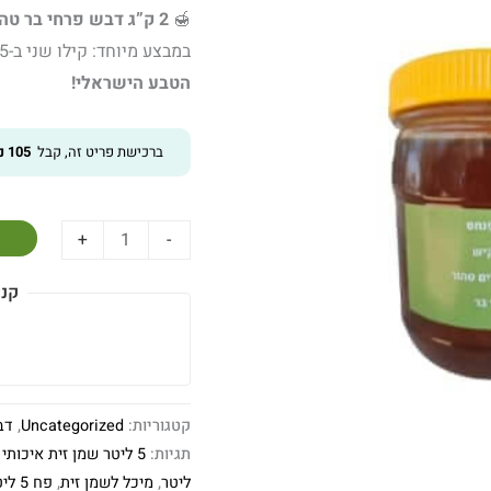
🍯
2 ק”ג דבש פרחי בר טהור
במבצע מיוחד: קילו שני ב-35 ש”ח בלבד!
הטבע הישראלי!
ברכישת פריט זה, קבל
105
נק
+
-
קני
קטגוריות:
Uncategorized
,
דב
תגיות:
5 ליטר שמן זית איכותי מומלץ
ליטר
,
מיכל לשמן זית
,
פח 5 ליטר שמן זית