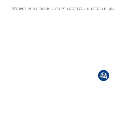
מחיר
נוכחי
וא:
833.00 ₪