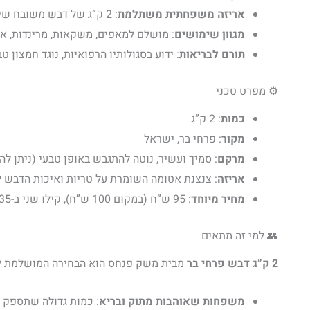
אריזה משפחתית משתלמת
: 2 ק”ג של דבש משובח שיספיקו לכל המשפחה, עם
מגוון שימושים
: מושלם למאפים, משקאות, מרינדות, א
תורם לבריאות
: ידוע בסגולותיו הרפואיות, נוגד חמצון 
⚙️ מפרט טכני
כמות
: 2 ק”ג
מקור
: פרחי בר, ישראל
מרקם
: סמיך ועשיר, נוטה להתגבש באופן טבעי (ניתן להח
אריזה
: צנצנת אטומה השומרת על טריות ואיכות הדבש ל
מחיר מיוחד
: 95 ש”ח (במקום 100 ש”ח), קילו שני ב-35 ש”ח.
👥 למי זה מתאים
2 ק”ג דבש פרחי בר
מבית משק פנחס הוא הבחירה המושלמת ל
משפחות שאוהבות מתוק ובריא
: כמות גדולה שתספק א