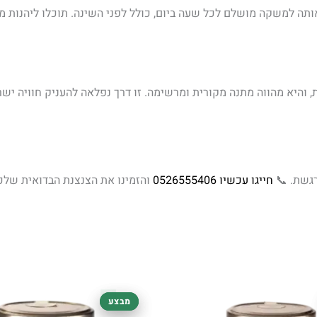
 100% ללא קפאין, מה שהופך אותה למשקה מושלם לכל שעה ביום, כולל לפני השינה. ת
, והיא מהווה מתנה מקורית ומרשימה. זו דרך נפלאה להעניק חוויה י
רגשת. 📞
חייגו עכשיו 0526555406
והזמינו את הצנצנת הבדואית שלכ
המחיר
המחיר
המחיר
המ
מבצע
מבצע
המקורי
הנוכחי
המקורי
הנ
היה:
הוא:
היה:
הו