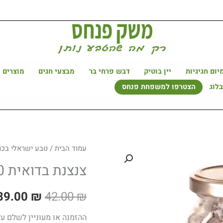
היה:
הוא:
39.00 ₪.
42.00 ₪.
יום חגיגיות
יין בוטיק
דבש פרחי בר
מבצעי חגים
מוצרים 
לוג
הצטרפו למשפחת פנחס
עמוד הבית
/
המחיר
טבע ישראלי בכוס
צנצנת בדואית 20 שקיקים
המקורי
היה:
39.00
₪
42.00
₪
42.00 ₪.
ההזמנה או מעוניין לשלם על ידי בי