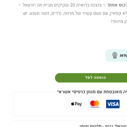
בכוס אחת!
✨ צנצנת בדואית 20 שקיקים מבית תה יזרעאל –
א קפאין, עם טעם עשיר של מרווה, ורדים, זוטה ונענע. 🌿
 מיוחד!
דות
הוספה לסל
ה מאובטחת עם מגוון כרטיסי אשראי
שראלי בכוס - חליטות וזעתר