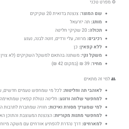
⚙️ מפרט טכני
שם המוצר:
צנצנת בדואית 20 שקיקים
מותג:
תה יזרעאל
תכולה:
20 שקיקי חליטה
רכיבים:
מרווה, עלי ורדים, זוטה לבנה, נענע
ללא קפאין:
כן
משקל נקי:
משתנה בהתאם למשקל השקיקים (לא צוין ב
מחיר:
39 ₪ (במקום 42 ₪)
👥 למי זה מתאים
לאוהבי תה וחליטות:
לכל מי שמחפש טעמים חדשים, עמ
למחפשי שלווה ורוגע:
חליטה נטולת קפאין שמתאימה ל
למי שמעריך מסורת ואיכות:
חוויה שמחברת לתרבות הב
למחפשי מתנות מקוריות:
הצנצנת המעוצבת והתוכן האי
למארחים:
דרך נהדרת להפתיע אורחים עם משקה מיוחד