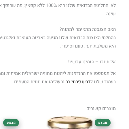
לא! החליטה הבדואית שלנו היא
שינה.
האם הצנצנת מתאימה למתנה?
בהחלט! הצנצנת הבדואית שלנו מגיעה באריזה מעוצבת ואלגנטית
היא משלבת יופי, טעם וסיפור.
אל תחכו – הזמינו עכשיו!
אל תפספסו את ההזדמנות ליהנות מחוויה ישראלית אמיתית ומ
בעמוד שלנו ל
דבש פרחי בר
והשלימו את חווית הטעמים.
מוצרים קשורים
המחיר
המחיר
מבצע
מבצע
מבצע
מבצע
המקורי
הנוכחי
היה:
הוא: