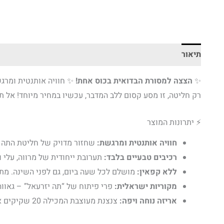
תיאור
✨
הצצה למסורת הבדואית בכוס אחת!
✨ חוויה אותנטית ומרגשת 
רק חליטה, זו מסע קסום ללב המדבר, עכשיו במחיר מיוחד! אל 
⚡ יתרונות המוצר
חוויה אותנטית ומרגשת:
שחזור מדויק של חליטת התה ה
רכיבים טבעיים בלבד:
תערובת ייחודית של מרווה, עלי ו
ללא קפאין:
מושלם לכל שעה ביום, גם לפני השינה. מ
מקוריות ישראלית:
פרי פיתוח של “תה יזרעאל” – גאוו
אריזה נוחה ויפה:
צנצנת מעוצבת המכילה 20 שקיקים איכותיים, ששומרים על טריות ונוחות שימוש. מתנה מושלמת או פינוק לעצמכם.