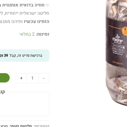
✨
חוויה בדואית אותנטית 
חליטה ישראלית ייחודית, לל
הזמינו עכשיו
ותיהנו ממבצע
זמינות:
2 במלאי
ברכישת פריט זה, קבל
39
נקו
+
-
קני
קטגוריות:
חליטות וזעתר
,
טבע י