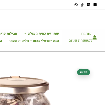
ילוג
תוכן
התחברו
שמן זית כתית מעולה
חבילות פרימ
למשפחת פנחס
טבע ישראלי בכוס – חליטות וזעתר
הב
כמות
מבצע
של
צנצנת
בדואית
20
שקיקים