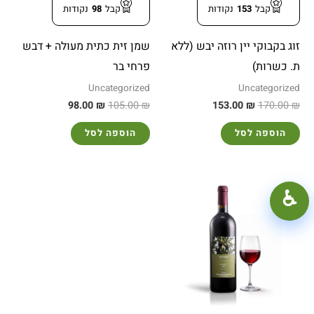
קבל
153
נקודות
קבל
98
נקודות
זוג בקבוקי יין רוזה יבש (ללא
שמן זית כתית מעולה + דבש
ת. כשרות)
פרחי בר
Uncategorized
Uncategorized
98.00
₪
105.00
₪
153.00
₪
170.00
₪
הוספה לסל
הוספה לסל
100%
+
−
♿︎
קונטרסט גבוה
מצב כהה
גווני אפור
הדגשת קישורים
קו תחתון לקישורים
פונט קריא