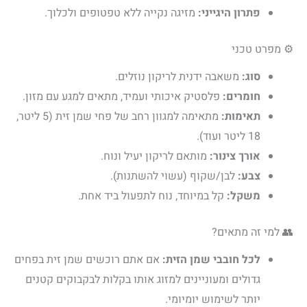
פתרון היגייני:
מזיגה נקייה ללא טפטופים ולכלוך.
⚙️ מפרט טכני
סוג:
משאבה ידנית לריקון נוזלים.
חומרים:
פלסטיק איכותי ועמיד, מתאים למגע עם מזון.
תאימות:
מתאימה למגוון רחב של פחי שמן זית (5 ליטר,
18 ליטר ועוד).
אורך צינור:
מותאם לריקון יעיל ונוח.
צבע:
לבן/שקוף (עשוי להשתנות).
משקל:
קל במיוחד, נוח לתפעול ביד אחת.
👥 למי זה מתאים?
לכל חובבי שמן הזית:
אם אתם רוכשים שמן זית בפחים
גדולים ומעוניינים למזוג אותו בקלות לבקבוקים קטנים
יותר לשימוש יומיומי.