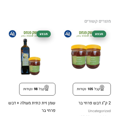
מוצרים קשורים
המחיר
המחיר
המחיר
המחיר
מבצע
מבצע
מבצע
מבצע
המקורי
הנוכחי
המקורי
הנוכחי
היה:
הוא:
היה:
הוא:
98.00 ₪.
105.00 ₪.
105.00 ₪.
112.00 ₪.
קבל
105
נקודות
קבל
98
נקודות
2 ק”ג דבש פרחי בר
שמן זית כתית מעולה + דבש
פרחי בר
Uncategorized