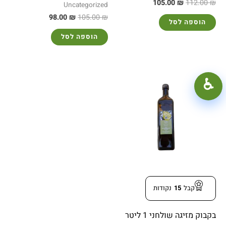
105.00
₪
112.00
₪
Uncategorized
98.00
₪
105.00
₪
הוספה לסל
הוספה לסל
100%
+
−
♿︎
קונטרסט גבוה
מצב כהה
גווני אפור
הדגשת קישורים
קו תחתון לקישורים
פונט קריא
הפחתת תנועה
קבל
15
נקודות
איפוס
סגור
בקבוק מזיגה שולחני 1 ליטר