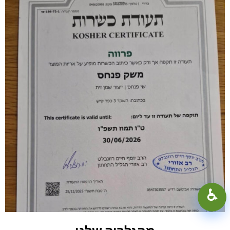
100%
+
−
♿︎
קונטרסט גבוה
מצב כהה
גווני אפור