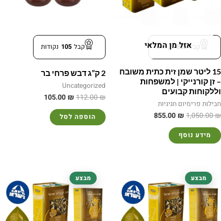
אזל מן המלאי
קבל
855
נקודות
קבל
105
נקודות
15 ליטר שמן זית כתית משובח
2 ק”ג דבש פרחי בר
– זן קורנייקי | למשפחות
Uncategorized
וללקוחות קבועים
105.00
₪
112.00
₪
חבילות פרימיום חגיגיות
855.00
₪
1,050.00
₪
הוספה לסל
מידע נוסף
המחיר
המחיר
המחיר
המחיר
מבצע
מבצע
המקורי
הנוכחי
המקורי
הנוכחי
היה:
הוא:
היה:
הוא:
420.00 ₪.
490.00 ₪.
420.00 ₪.
490.00 ₪.