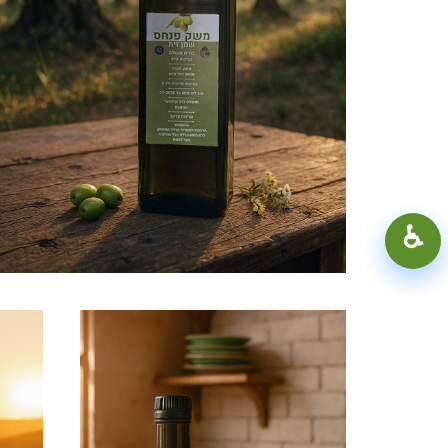
100%
+
−
♿︎
קונטרסט גבוה
מצב כהה
גווני אפור
הדגשת קישורים
קו תחתון לקישורים
פונט קריא
הפחתת תנועה