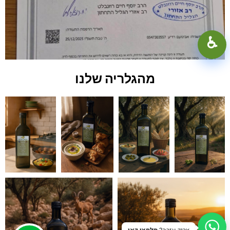
100%
+
−
♿︎
קונטרסט גבוה
מצב כהה
גווני אפור
מהגלריה שלנו
הדגשת קישורים
קו תחתון לקישורים
פונט קריא
הפחתת תנועה
איפוס
סגור