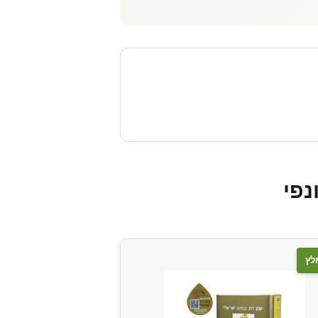
נפי
לץ