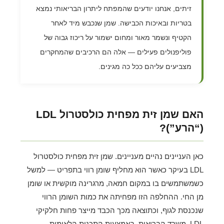
זיתים, אנחנו יודעים שהמפתח ליתרון הבריאותי נמצא
בטריות ובאיכות הכבישה. שמן שנכבש מיד לאחר
הקטיף ונשמר מאור ומחום ישמור על ריכוז גבוה של
פוליפנולים פעילים — אלה הם הרכיבים שהמחקרים
מצביעים עליהם ככל כה מגינים.
האם שמן זית מפחית כולסטרול LDL
(“הרע”)?
כאן העניינים נהיים מעניינים. שמן זית מפחית כולסטרול
LDL בעיקר כאשר הוא מחליף שומן רווי בתפריט — למשל
כשמשתמשים בו במקום חמאה, מרגרינה מוקשית או שומן
מן החי. ההחלפה הזו מפחיתה את כמות השומן הרווי
שנכנסת לגוף, וכתוצאה מכך הכבד מייצר פחות חלקיקי
LDL. משרד הבריאות, באמצעות התכנית הלאומית