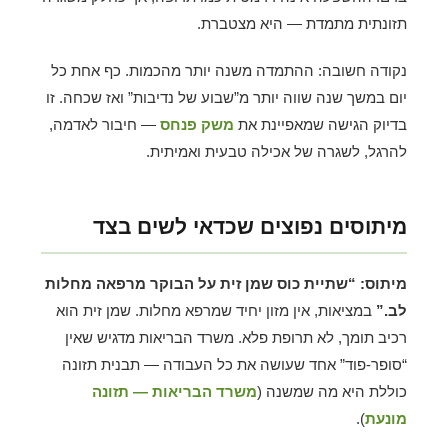
תזונתית מתמדת — היא מצטברת.
נקודה חשובה: ההתמדה משנה יותר מהכמות. כף אחת כל
יום במשך שנה שווה יותר מ”שבוע של נדיבות” ואז שכחה. זו
בדיוק הגישה שמאפיינת את
משק פנחס
— חיבור לאדמה,
להרגל, לשגרה של אכילה טבעית ואמיתית.
מיתוסים נפוצים שכדאי לשים בצד
מיתוס: “שתיית כוס שמן זית על הבוקר מרפאה מחלות
לב.”
במציאות, אין מזון יחיד שמרפא מחלות. שמן זית הוא
רכיב תומך, לא תרופת פלא. משרד הבריאות מדגיש שאין
“סופר-פוד” אחד שעושה את כל העבודה — תבנית תזונה
כוללת היא מה שמשנה (
משרד הבריאות — תזונה
מונעת
).