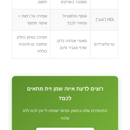
מצטבר בעורקים
חמצון
אוסף כולסטרול
שמירה על רמות +
HDL (“טוב”)
ומחזיר לכבד
שיפור תפקוד
תמיכה באיזון כחלק
מאגרי אנרגיה בדם;
טריגליצרידים
מתזונה ים-תיכונית
עודף מגביר סיכון
כוללת
רוצים לדעת איזה שמן זית מתאים
לכם?
המומחים שלנו במשק פנחס ישמחו לייעץ לכם ללא
עלות