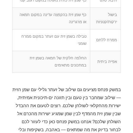
תיבול סלט
כף שמן זית כתית מעולה במקום רוטב קנוי
בישול
כף שמן זית בהקפצה עדינה במקום חמאה
ירקות/קטניות
או מרגרינה
טבילה בשמן זית עם זעתר במקום ממרח
ממרח ללחם
שומני
החלפה חלקית של חמאה בשמן זית
אפייה ביתית
במתכונים מתאימים
במשק פנחס מציעים גם שילוב של זעתר גלילי עם שמן הזית
— שילוב שמחבר בין טעם ובין תזונה ים-תיכונית אמיתית,
ישירות מהחקלאי לשולחן שלכם. רוצים לטעום את ההבדל
שבין שמן זית מהמדף לבין שמן שמגיע ישירות מהכרם אל
השולחן שלכם? אנחנו במשק פנחס כאן כדי לעזור לכם
לבחור בדיוק את מה שמתאים — באהבה, בשקיפות ובלי