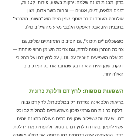
בדקו תבנית תזונה שלמה: ירקות בשפע, פירות, קטניות,
דגנים מלאים, דגים, אגוזים — ופחות בשר אדום, מזון
אולטרה-מעובד וסוכר מוסף. שמן הזית הוא “השומן המרכזי”
בתבנית הזו, אבל האפקט הלבבי מגיע מהשילוב כולו.
כשאוכלים “ים תיכוני”, גם הסיבים התזונתיים עולים, גם
צריכת הנתרן נוטה לרדת, וגם צריכת השומן הרווי פוחתת —
כל אלה משפיעים חיובית על LDL, על לחץ דם ועל תהליכי
דלקת. שמן הזית הוא הדבק שמחבר את כל המרכיבים
האלה יחד.
השפעות נוספות: לחץ דם ודלקת כרונית
בריאות הלב אינה נמדדת רק בכולסטרול. לחץ דם גבוה
ודלקת כרונית הם גורמי סיכון משמעותיים למחלות לב וכלי
דם. יש עדויות ששילוב שמן זית כתית מעולה בתזונה יומית
עשוי לתמוך בהורדת לחץ דם סיסטולי ולהפחית מדדי דלקת
בדם. ההשפעה אינה דרמטית כמו תרופה, אך כחלק משגרה