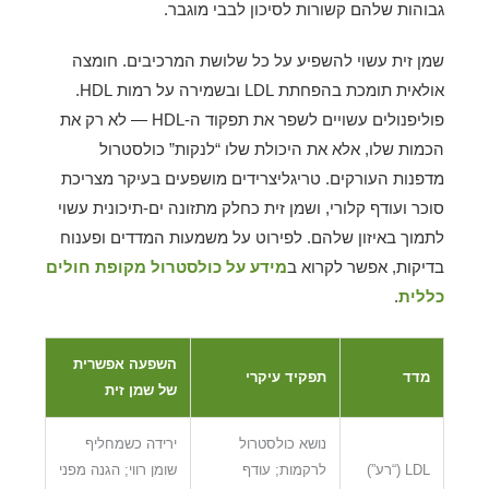
גבוהות שלהם קשורות לסיכון לבבי מוגבר.
שמן זית עשוי להשפיע על כל שלושת המרכיבים. חומצה
אולאית תומכת בהפחתת LDL ובשמירה על רמות HDL.
פוליפנולים עשויים לשפר את תפקוד ה-HDL — לא רק את
הכמות שלו, אלא את היכולת שלו “לנקות” כולסטרול
מדפנות העורקים. טריגליצרידים מושפעים בעיקר מצריכת
סוכר ועודף קלורי, ושמן זית כחלק מתזונה ים-תיכונית עשוי
לתמוך באיזון שלהם. לפירוט על משמעות המדדים ופענוח
בדיקות, אפשר לקרוא ב
מידע על כולסטרול מקופת חולים
כללית
.
השפעה אפשרית
מדד
תפקיד עיקרי
של שמן זית
נושא כולסטרול
ירידה כשמחליף
LDL (“רע”)
לרקמות; עודף
שומן רווי; הגנה מפני