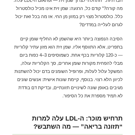
חברתיות: “התחלתי לצרוך שמן זית — ופתאום ה-LDL עלה.
מה קורה?” קודם כל, הרגעה: שמן זית אינו מכיל כולסטרול
כלל. כולסטרול מצוי רק במזון מן החי. אז מה בכל זאת יכול
לגרום לעלייה במדדים?
הסיבה הנפוצה ביותר היא שהשמן לא החליף שומן קיים
בתפריט, אלא התווסף אליו. שמן זית הוא מזון עתיר קלוריות
— כ-120 קלוריות בכף אחת. כשמוסיפים 3–4 כפות ביום
מבלי להפחית מקורות שומן אחרים, סך הקלוריות עולה,
המשקל עלול לעלות, ופרופיל השומנים בדם יכול להשתנות
לכיוון הלא רצוי. בנוסף, קיימת שונות אישית: אנשים שונים
מגיבים באופן שונה לשינויים תזונתיים, ובדיקת דם בודדת
לא תמיד מספרת את כל הסיפור.
תרחיש מוכר: ה-LDL עלה למרות
“תזונה בריאה” — מה השתבש?