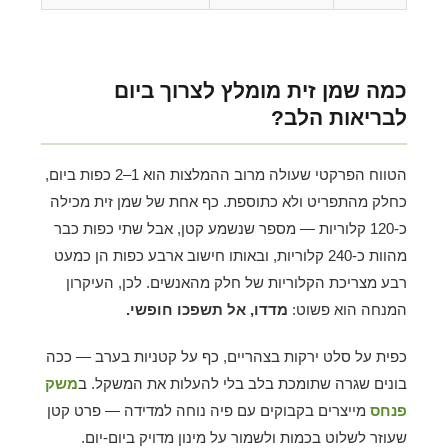
כמה שמן זית מומלץ לצרוך ביום
לבריאות הלב?
הטווח הפרקטי שעולה מרוב ההמלצות הוא 1–2 כפות ביום,
כחלק מהתפריט ולא כתוספת. כף אחת של שמן זית מכילה
כ-120 קלוריות — מספר שנשמע קטן, אבל שתי כפות כבר
מהוות כ-240 קלוריות, ובאותו חישוב ארבע כפות הן כמעט
רבע מצריכת הקלוריות של חלק מהאנשים. לכן, העיקרון
המנחה הוא פשוט:
מדדו, אל תשפכו חופשי.
כפית על סלט ירקות בצהריים, כף על קטניות בערב — ככה
בונים שגרה שתומכת בלב בלי להעלות את המשקל. ב
משק
פנחס
מייצרים בקבוקים עם פיה נוחה למדידה — פרט קטן
שעוזר לשלוט בכמות ולשמור על מינון מדויק ביום-יום.