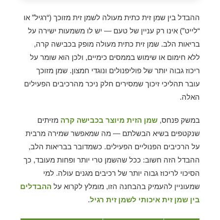
ההבדל בין שמן זית כתית מעולה לשמן זית מזוכך (“רגיל” או
“לייט”) אינו רק עניין של טעם — יש לו משמעות ישירה על
בריאות הלב. שמן זית כתית מעולה מופק בכבישה קרה,
ללא חימום או שימוש בממסים כימיים, ולכן הוא שומר על
ריכוז גבוה יותר של פוליפנולים ונוגדי חמצון. שמן מזוכך
עובר תהליכי זיכוך שמסירים חלק ניכר מהרכיבים הפעילים
האלה.
במשק פנחס,
שמן הזית מיוצר בכבישה קרה
מזיתים
שנקטפים בשיא הבשלתם — מה שמאפשר שמירה מרבית
על הרכיבים הפנוליים הפעילים. כשמדובר בבריאות הלב,
ההבדל הזה חשוב: ככל שהשמן טרי יותר ופחות מעובד, כך
הסיכוי לריכוז גבוה יותר של רכיבים מגנים עולה. למי
שמעוניין להעמיק בהבחנה הזו, מומלץ לקרוא על
ההבדלים
בין שמן זית איכותי לשמן זית רגיל
.