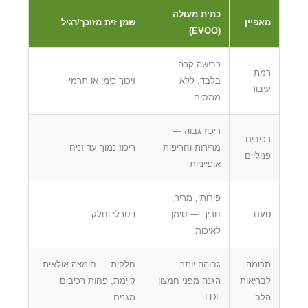
כתית מעולה
מאפיין
שמן זית מזוכך/רגיל
(EVOO)
כבישה קרה
רמת
בלבד, ללא
זיכוך כימי או תרמי
עיבוד
ממסים
ריכוז גבוה —
רכיבים
מרירות וחריפות
ריכוז נמוך עד זניח
פנוליים
אופייניות
פירותי, מריר,
טעם
חריף — סימן
ניטרלי וחלק
לאיכות
תרומה
גבוהה יותר —
חלקית — חומצה אולאית
לבריאות
הגנה מפני חמצון
קיימת, פחות רכיבים
הלב
LDL
מגנים