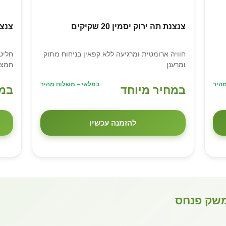
צנצנת תה ירוק יסמין 20 שקיקים
צנצנת 
חוויה ארומטית ומרגיעה ללא קפאין בניחוח מתוק
חליט
ומרענן
חמצמ
היר
במלאי – משלוח מהיר
במחיר מיוחד
במח
להזמנה עכשיו
משק פנחס