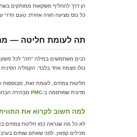
הן דרך להחליף משקאות ממותקים בשתיי
כל כוס מציעה חוויה אחרת: טעם הדרי שמ
תה לעומת חליטה — מה
רבים משתמשים במילה “תה” לכל משקה ח
כולו מצמח אחד בלבד: הקמליה הסינית (Camellia sinensis). צמח זה מכיל קפאין באופן טבעי, ברמות שמשתנות לפי שיטת העיבו
חליטות צמחים, לעומת זאת, מבוססות על מ
מדעית שפורסמה ב-
PMC
מבהירה הבחנה 
למה חשוב לקרוא את התווית ו
לא כל מה שנראה כמו חליטת צמחים באמת
מכילים קפאין. לפני שאתם שותים בערב 