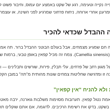
ה נקייה וטעימה, רגע של שקט באמצע יום עמוס, וחיבור פשוט
רענן אחרי ארוחה, ניחוח פרחוני שמרגיע לפני השינה, או עוצמ
 ההבדל שכדאי להכיר
ם שמגיע מצמחים, אבל בעולם הבוטני ההבדל ברור. תה אמיתי —
ד.
גוון רחב של פרחים, עלי תבלין, פירות, שורשים ותבלינים — ולר
זו ומדגישה שחליטות צמחים שונות מהותית מ”תה” במובן הקלא
לא להניח “אין קפאין”
 נטול קפאין. תערובות מסוימות משלבות גוארנה, ירבה מאטה 
בשקט, בדקו את רשימת הרכיבים. לדוגמה, אם אתם שוקלים תה 