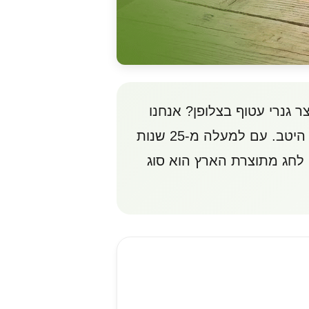
 גנרי עטוף בצלופן? אנחנו
במשק פנחס, חקלאים מדור שני בכפר קיש שבגליל התחתון, מכירים את הדילמה הזו היטב. עם למעלה מ-25 שנות
ה לחג מתוצרת הארץ הוא סוג