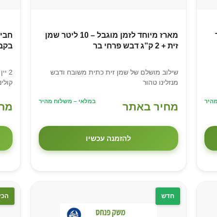
יטר
מארז מיוחד לזמן מוגבל – 10 ליטר שמן
זית + 2 ק”ג דבש פרחי בר
בקב
שילוב מושלם של שמן זית כתית משובח ודבש
מנזלינו טהור
קולינ
היר
במלאי – משלוח מהיר
מחיר באתר
מחי
להזמנה עכשיו
חדש
הכי