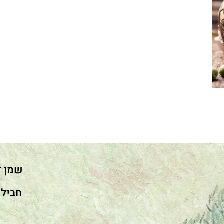
שמן ז
חבילו