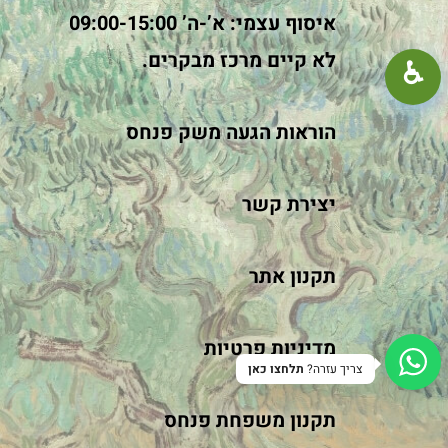
איסוף עצמי: א’-ה’ 09:00-15:00
100%
+
−
לא קיים מרכז מבקרים.
♿︎
קונטרסט גבוה
מצב כהה
גווני אפור
הוראות הגעה משק פנחס
הדגשת קישורים
קו תחתון לקישורים
יצירת קשר
פונט קריא
תקנון אתר
הפחתת תנועה
איפוס
סגור
מ
דיניות פרטיות
צריך עזרה?
תלחצו כאן
תקנון משפחת פנחס