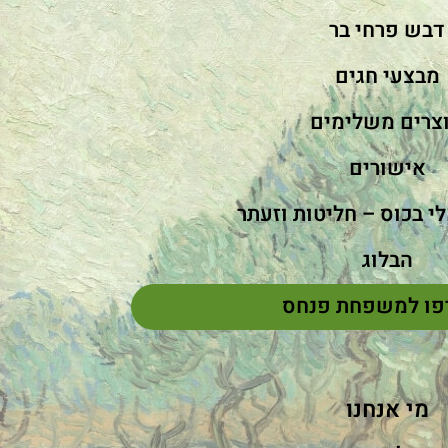
דבש פרחי בר
מבצעי חגים
צרים משלימים
אישורים
י בכוס – חליטות וזעתר
הבלוג
פו למשפחת פנחס
מי אנחנו